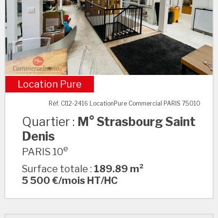
Location Pure
M° Strasbourg Saint Denis
Réf. CI12-2416 LocationPure Commercial PARIS 75010
Quartier :
M° Strasbourg Saint
Denis
e
PARIS 10
Surface totale :
189.89 m²
5 500 €/mois HT/HC