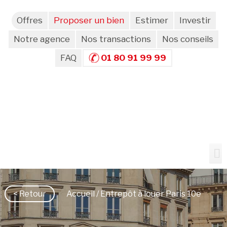
Offres
Proposer un bien
Estimer
Investir
Notre agence
Nos transactions
Nos conseils
FAQ
01 80 91 99 99
< Retour
Accueil
/ Entrepôt à louer Paris 10e