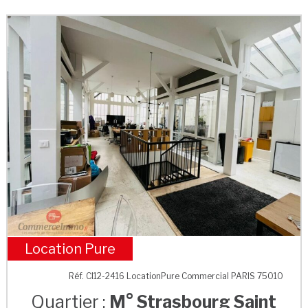
Location Pure
M° Strasbourg Saint Denis
Réf. CI12-2416 LocationPure Commercial PARIS 75010
Quartier :
M° Strasbourg Saint