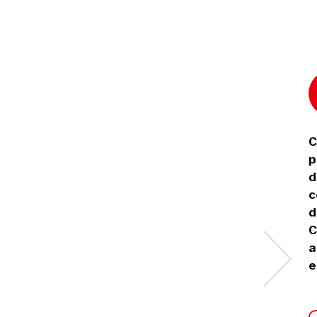
C
p
d
c
d
C
a
e