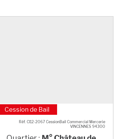
Cession de Bail
M° Château de Vincennes
Réf. CI12-2067 CessionBail Commercial Mercerie
VINCENNES 94300
Quartier :
M° Château de