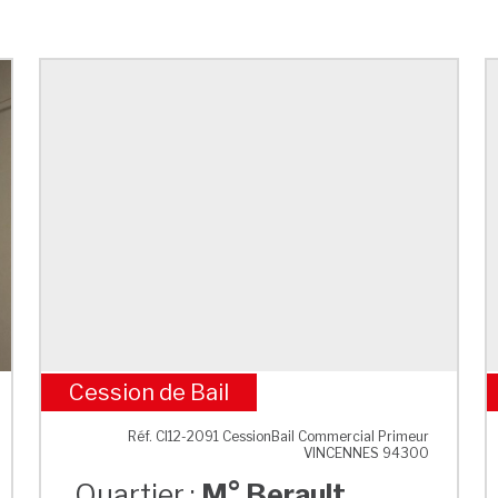
Cession de Bail
M° Berault
Réf. CI12-2091 CessionBail Commercial Primeur
VINCENNES 94300
Quartier :
M° Berault