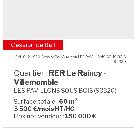
Cession de Bail
RER Le Raincy - Villemomble
Réf. CI12-1920 CessionBail Audition LES PAVILLONS SOUS BOIS
93320
Quartier :
RER Le Raincy -
Villemomble
LES PAVILLONS SOUS BOIS (93320)
Surface totale :
60 m²
3 500 €/mois HT/HC
Prix net vendeur :
150 000 €