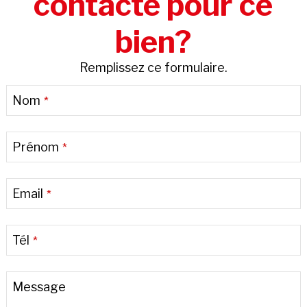
contacté pour ce
bien?
Remplissez ce formulaire.
Nom
*
Prénom
*
Email
*
Tél
*
Contact
Message
Email
*