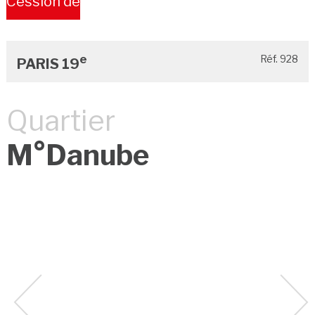
Cession de
Bail
e
Réf. 928
PARIS 19
Quartier
M°Danube