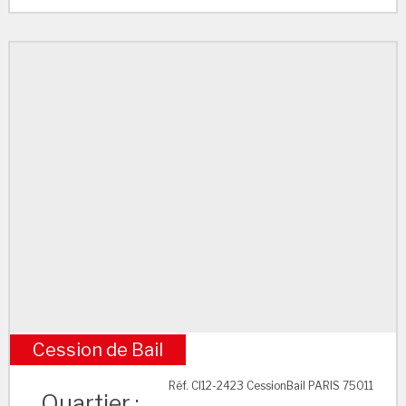
Cession de Bail
M° Ledru Rollin
Réf. CI12-2423 CessionBail PARIS 75011
Quartier :