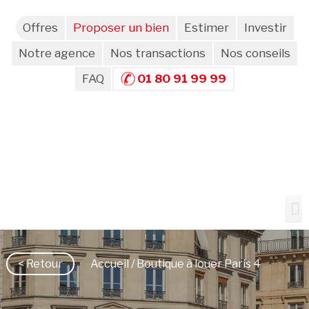
Offres
Proposer un bien
Estimer
Investir
Notre agence
Nos transactions
Nos conseils
FAQ
01 80 91 99 99
< Retour
Accueil
/ Boutique à louer Paris 4