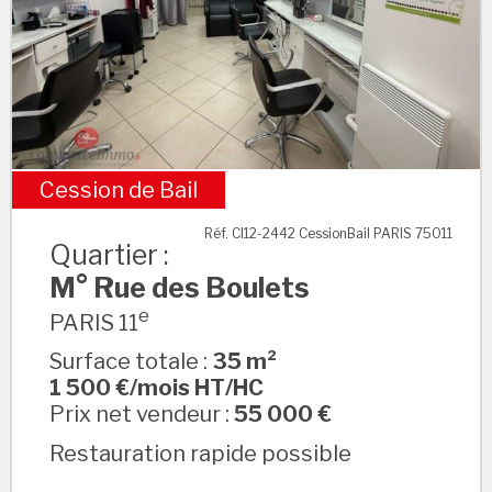
Cession de Bail
M° Rue des Boulets
Réf. CI12-2442 CessionBail PARIS 75011
Quartier :
M° Rue des Boulets
e
PARIS 11
Surface totale :
35 m²
1 500 €/mois HT/HC
Prix net vendeur :
55 000 €
Restauration rapide possible