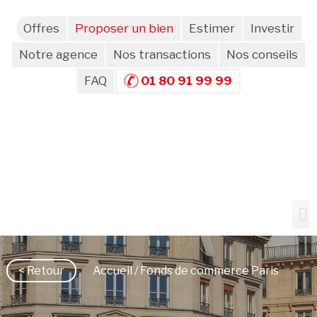
Offres
Proposer un bien
Estimer
Investir
Notre agence
Nos transactions
Nos conseils
FAQ
01 80 91 99 99
< Retour
Accueil
/ Fonds de commerce Paris