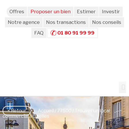
Offres
Proposer un bien
Estimer
Investir
Notre agence
Nos transactions
Nos conseils
FAQ
01 80 91 99 99
< Retour
Accueil
/
77500
/ Trouver un local
commercial à Chelles