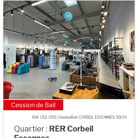
Cession de Bail
RER Corbeil Essonnes
Réf. CI12-1951 CessionBail CORBEIL ESSONNES 91100
Quartier :
RER Corbeil
Essonnes