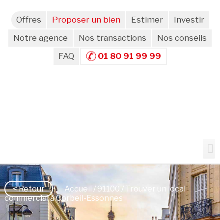
Offres
Proposer un bien
Estimer
Investir
Notre agence
Nos transactions
Nos conseils
FAQ
01 80 91 99 99
< Retour
Accueil
/
91100
/ Trouver un local
commercial à Corbeil-Essonnes