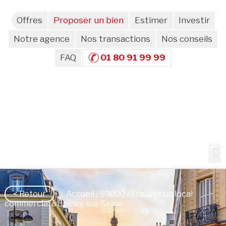
Offres
Proposer un bien
Estimer
Investir
Notre agence
Nos transactions
Nos conseils
FAQ
01 80 91 99 99
< Retour
Accueil
/
93800
/ Trouver un local
commercial à Épinay-sur-Seine