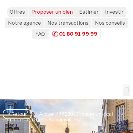
Offres
Proposer un bien
Estimer
Investir
Notre agence
Nos transactions
Nos conseils
FAQ
01 80 91 99 99
< Retour
Accueil
/
77220
/ Trouver un local
commercial à Gretz-Armainvilliers