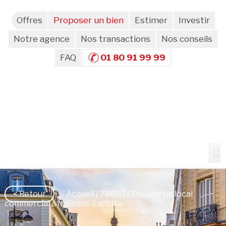
Offres
Proposer un bien
Estimer
Investir
Notre agence
Nos transactions
Nos conseils
FAQ
01 80 91 99 99
< Retour
Accueil
/
78600
/ Trouver un local
commercial à Maisons-Laffitte