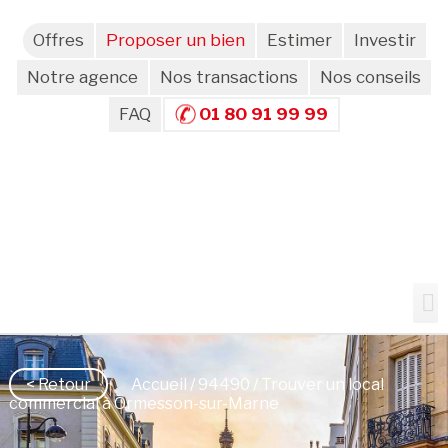
Offres
Proposer un bien
Estimer
Investir
Notre agence
Nos transactions
Nos conseils
FAQ
01 80 91 99 99
< Retour
Accueil
/
94490
/ Trouver un local
commercial à Ormesson-sur-Marne