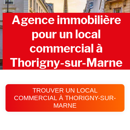
Agence immobilière
pour un local
commercial à
Thorigny-sur-Marne
TROUVER UN LOCAL
COMMERCIAL À THORIGNY-SUR-
MARNE