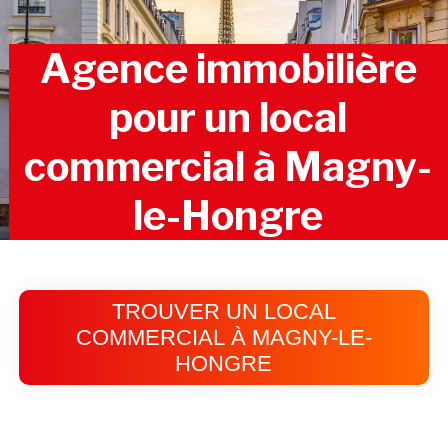
Agence immobilière
pour un local
commercial à Magny-
le-Hongre
TROUVER UN LOCAL
COMMERCIAL À MAGNY-LE-
HONGRE