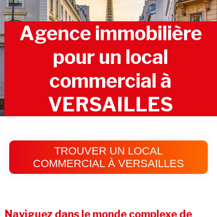
Agence immobilière
pour un local
commercial à
VERSAILLES
TROUVER UN LOCAL
COMMERCIAL À VERSAILLES
Naviguez dans le monde complexe de