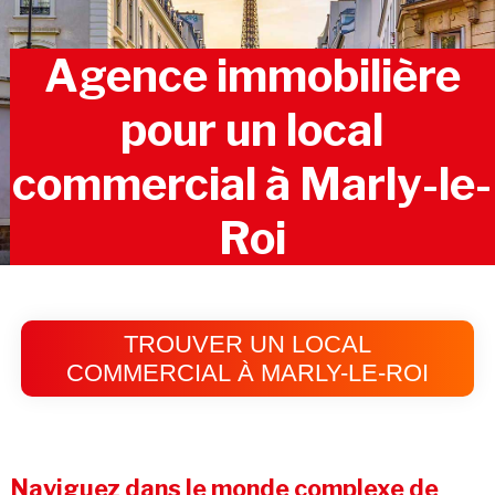
Agence immobilière
pour un local
commercial à Marly-le-
Roi
TROUVER UN LOCAL
COMMERCIAL À MARLY-LE-ROI
Naviguez dans le monde complexe de