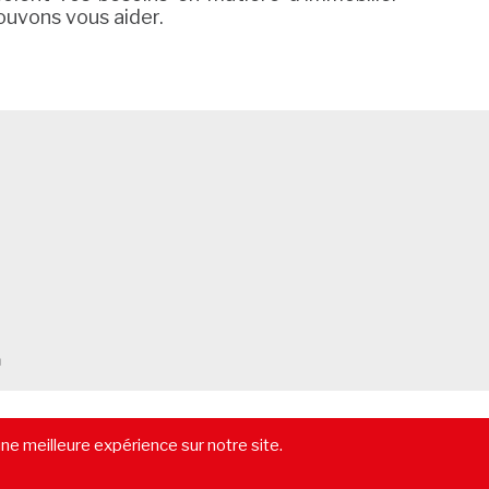
ouvons vous aider.
m
-
Vendre un immeuble
-
Location pure
-
Gestion locative
-
Lexique
une meilleure expérience sur notre site.