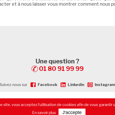
acter et à nous laisser vous montrer comment nous p
Une question ?
01 80 91 99 99
Suivez-nous sur
Facebook
Linkedin
Instagra
gales
-
Plan de Site
-
Recrutement
-
Calculatrice de prêt immobilier
 site, vous acceptez l’utilisation de cookies afin de vous garantir 
immobilier commercial
-
Les départements
-
Contactez-nous
J'accepte
En savoir plus