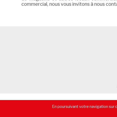
commercial, nous vous invitons à nous cont
© 2026 - CommerceImmo.fr - Tous droits réservés -
Mentions lé
En poursuivant votre navigation sur ce