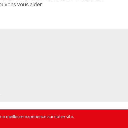
ouvons vous aider.
m
-
Vendre un immeuble
-
Location pure
-
Gestion locative
-
Lexique
une meilleure expérience sur notre site.