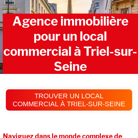
Agence immobilière
pour un local
commercial à Triel-sur-
Seine
TROUVER UN LOCAL
COMMERCIAL À TRIEL-SUR-SEINE
Naviguez dans le monde complexe de