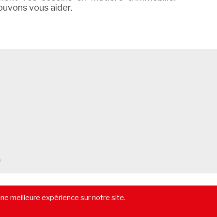
ouvons vous aider.
m
-
Vendre un immeuble
-
Location pure
-
Gestion locative
-
Lexique
une meilleure expérience sur notre site.