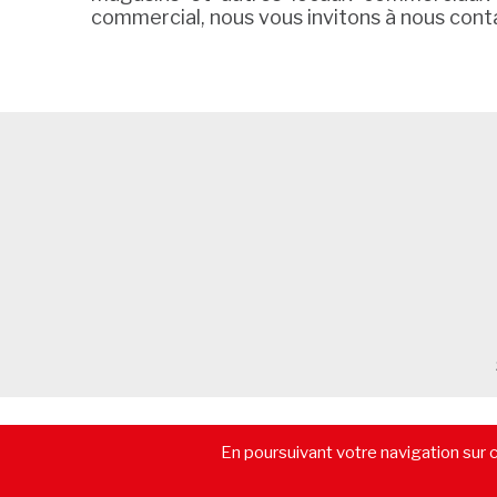
commercial, nous vous invitons à nous cont
© 2026 - CommerceImmo.fr - Tous droits réservés -
Mentions lé
En poursuivant votre navigation sur ce