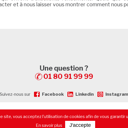
acter et à nous laisser vous montrer comment nous p
Une question ?
01 80 91 99 99
Suivez-nous sur
Facebook
Linkedin
Instagra
gales
-
Plan de Site
-
Recrutement
-
Calculatrice de prêt immobilier
 site, vous acceptez l’utilisation de cookies afin de vous garantir 
immobilier commercial
-
Les départements
-
Contactez-nous
J'accepte
En savoir plus