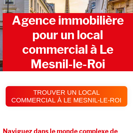
Agence immobilière
pour un local
commercial à Le
Mesnil-le-Roi
TROUVER UN LOCAL
COMMERCIAL À LE MESNIL-LE-ROI
Naviguez dans le monde complexe de