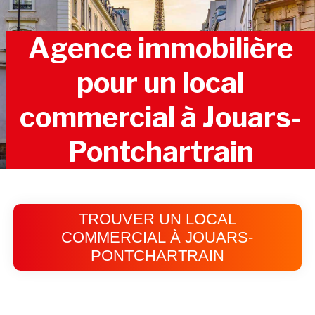
Agence immobilière
pour un local
commercial à Jouars-
Pontchartrain
TROUVER UN LOCAL
COMMERCIAL À JOUARS-
PONTCHARTRAIN