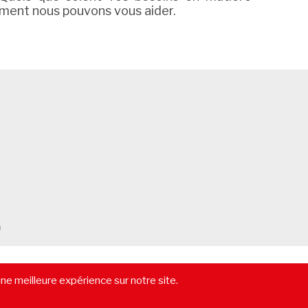
mment nous pouvons vous aider.
m
-
Vendre un immeuble
-
Location pure
-
Gestion locative
-
Lexique
une meilleure expérience sur notre site.