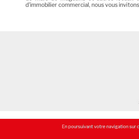
d'immobilier commercial, nous vous inviton
© 2026 - CommerceImmo.fr - Tous droits réservés -
Mentions lé
En poursuivant votre navigation sur ce