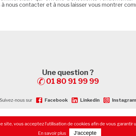
s à nous contacter et à nous laisser vous montrer co
Une question ?
01 80 91 99 99
Suivez-nous sur
Facebook
Linkedin
Instagra
gales
-
Plan de Site
-
Recrutement
-
Calculatrice de prêt immobilier
 site, vous acceptez l’utilisation de cookies afin de vous garantir 
immobilier commercial
-
Les départements
-
Contactez-nous
J'accepte
En savoir plus