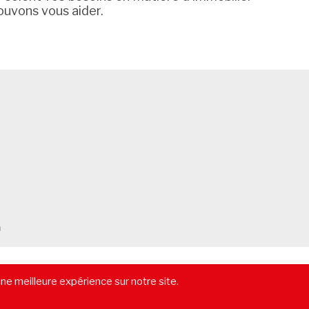
ouvons vous aider.
m
-
Vendre un immeuble
-
Location pure
-
Gestion locative
-
Lexique
une meilleure expérience sur notre site.