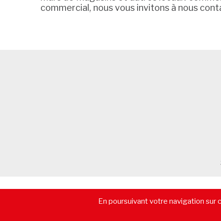
commercial, nous vous invitons à nous cont
© 2026 - CommerceImmo.fr - Tous droits réservés -
Mentions lé
En poursuivant votre navigation sur ce