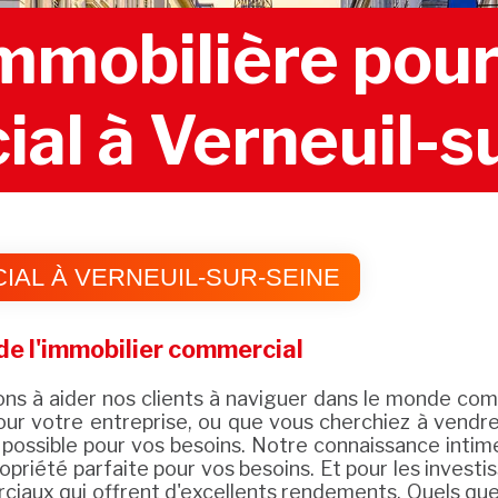
mobilière pour 
al à Verneuil-s
AL À VERNEUIL-SUR-SEINE
e l'immobilier commercial
à aider nos clients à naviguer dans le monde comp
ur votre entreprise, ou que vous cherchiez à vendre v
n possible pour vos besoins. Notre connaissance intim
opriété parfaite pour vos besoins. Et pour les inves
iaux qui offrent d'excellents rendements. Quels que 