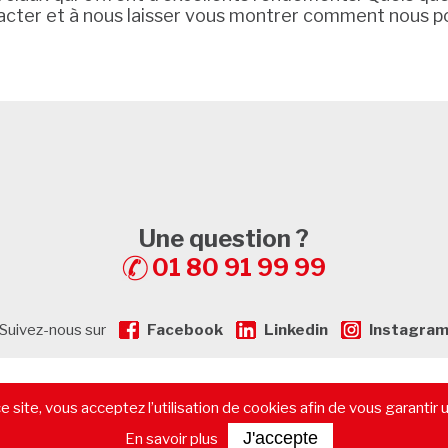
acter et à nous laisser vous montrer comment nous p
Une question ?
01 80 91 99 99
Suivez-nous sur
Facebook
Linkedin
Instagra
gales
-
Plan de Site
-
Recrutement
-
Calculatrice de prêt immobilier
 site, vous acceptez l’utilisation de cookies afin de vous garantir 
immobilier commercial
-
Les départements
-
Contactez-nous
J'accepte
En savoir plus