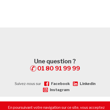
Une question ?
01 80 91 99 99
Suivez-nous sur
Facebook
Linkedin
Instagram
En poursuivant votre navigation sur ce site, vous acceptez
© 2026 - CommerceImmo.fr - Tous droits réservés -
Mentions