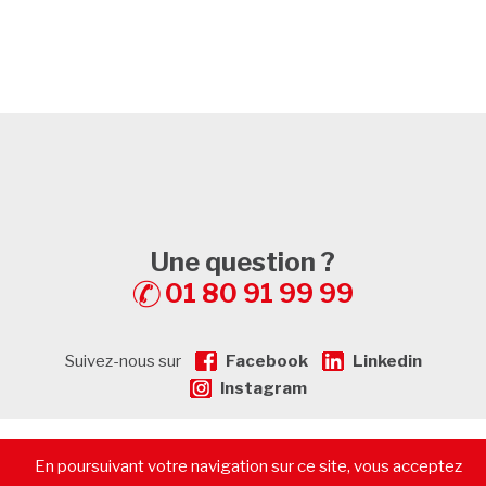
Une question ?
01 80 91 99 99
Suivez-nous sur
Facebook
Linkedin
Instagram
En poursuivant votre navigation sur ce site, vous acceptez
© 2026 - CommerceImmo.fr - Tous droits réservés -
Mentions