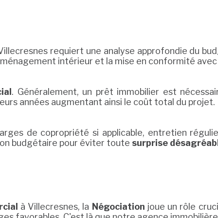
Villecresnes requiert une analyse approfondie du budg
ménagement intérieur et la mise en conformité avec l
ial
. Généralement, un prêt immobilier est nécessai
ieurs années augmentant ainsi le coût total du projet.
arges de copropriété si applicable, entretien réguli
ion budgétaire pour éviter toute
surprise désagréab
cial
à Villecresnes, la
Négociation
joue un rôle cruci
es favorables. C'est là que notre agence immobilière