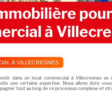
mobilière pour 
rcial à Villecr
IAL À VILLECRESNES
stir dans un local commercial à Villecresnes se 
essite une certaine expertise. Nous allons donc vou
agner tout au long de ce processus complexe et str