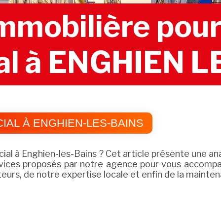
mobilière pour 
al à ENGHIEN L
AL À ENGHIEN-LES-BAINS
ial à Enghien-les-Bains ? Cet article présente une an
ervices proposés par notre agence pour vous accompa
eurs, de notre expertise locale et enfin de la mainte