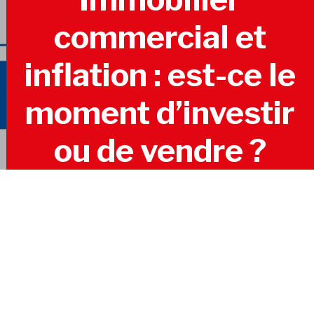
commercial et
inflation : est-ce le
moment d’investir
ou de vendre ?