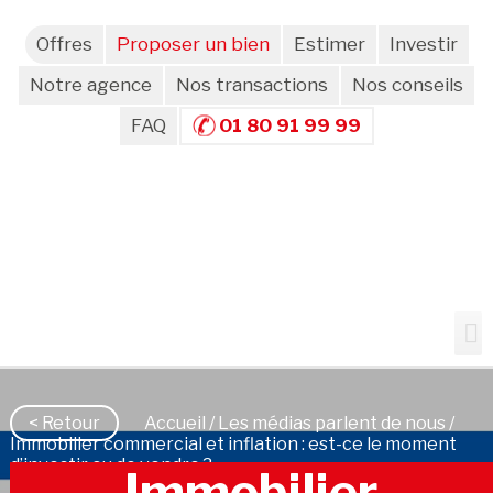
Offres
Proposer un bien
Estimer
Investir
Notre agence
Nos transactions
Nos conseils
FAQ
01 80 91 99 99
< Retour
Accueil
/
Les médias parlent de nous
/
Immobilier commercial et inflation : est-ce le moment
d’investir ou de vendre ?
Immobilier