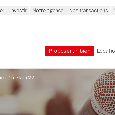
er
Investir
Notre agence
Nos transactions
Proposer un bien
Locati
nous
/ Le Flash M2