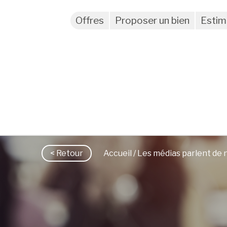
Offres
Proposer un bien
Estim
< Retour
Accueil
/
Les médias parlent de 