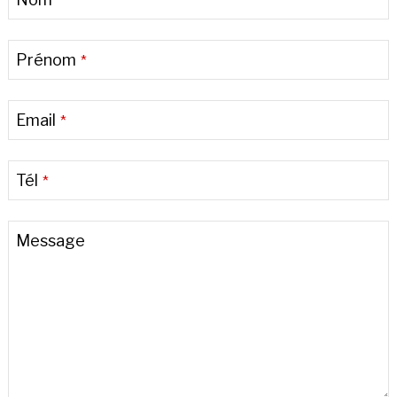
*
URL
*
Prénom
*
Email
*
Tél
*
Message