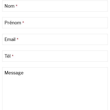
Your
Nom
*
Website
*
Prénom
*
Email
*
Tél
*
Message