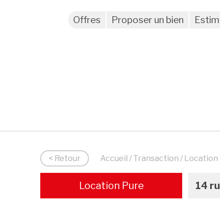
Offres
Proposer un bien
Estim
< Retour
Accueil
/
Transaction
/ Location
Location Pure
14 ru