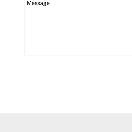
Message
Address
*