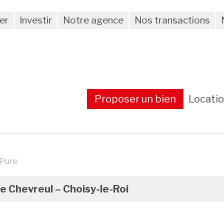
er
Investir
Notre agence
Nos transactions
Proposer un bien
Locati
 Pure
e Chevreul – Choisy-le-Roi