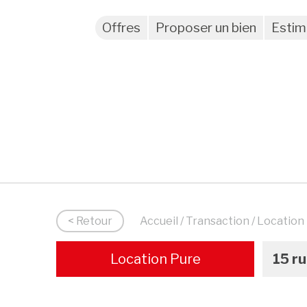
Offres
Proposer un bien
Estim
< Retour
Accueil
/
Transaction
/ Location
Location Pure
15 r