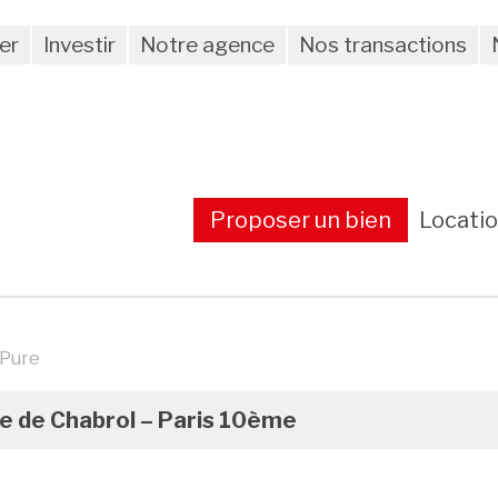
er
Investir
Notre agence
Nos transactions
Proposer un bien
Locati
 Pure
ue de Chabrol – Paris 10ème