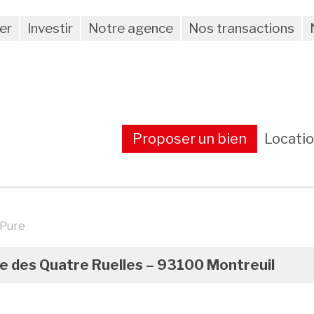
er
Investir
Notre agence
Nos transactions
Proposer un bien
Locati
 Pure
ue des Quatre Ruelles – 93100 Montreuil