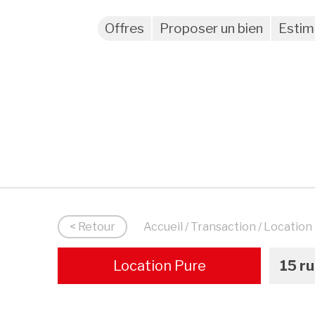
Offres
Proposer un bien
Estim
< Retour
Accueil
/
Transaction
/ Location
Location Pure
15 r