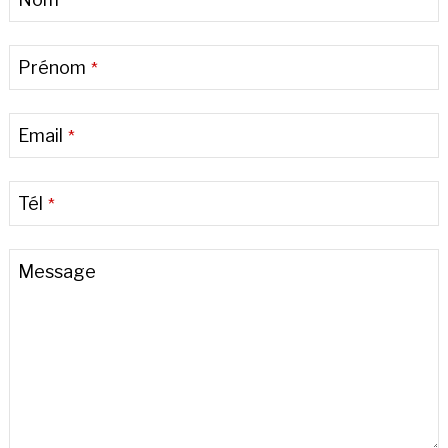
*
Prénom
*
Email
*
Tél
*
Contact
Message
Email
*