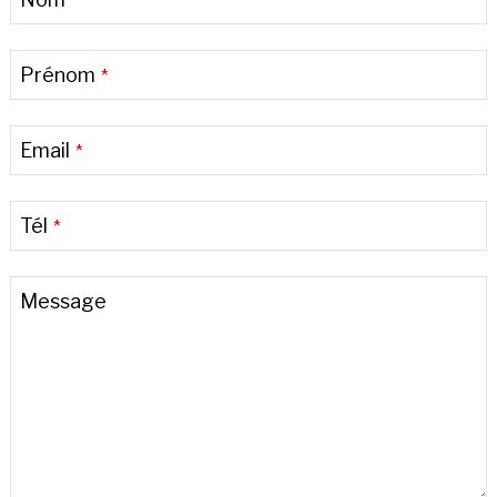
*
Name
*
Prénom
*
Email
*
Tél
*
Message