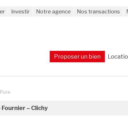
er
Investir
Notre agence
Nos transactions
Proposer un bien
Locati
 Pure
 Fournier – Clichy