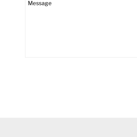
Message
Your
Website
*