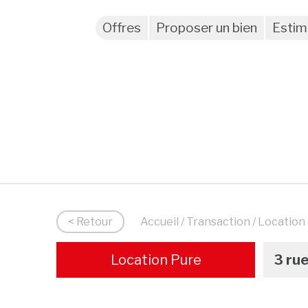
Offres
Proposer un bien
Estim
< Retour
Accueil
/
Transaction
/ Location
Location Pure
3 rue