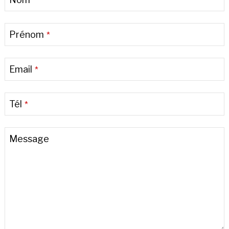
*
URL
*
Prénom
*
Email
*
Tél
*
Message