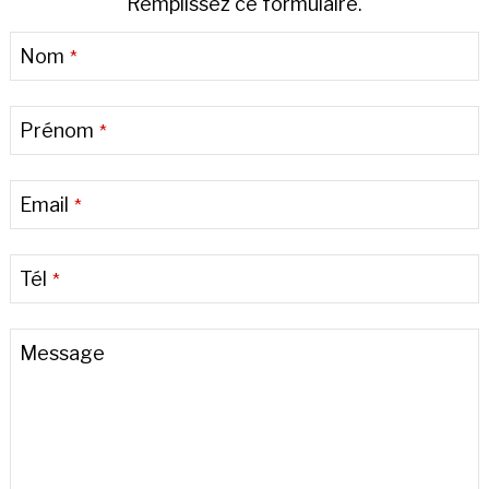
Remplissez ce formulaire.
Contact
Nom
*
Email
*
Prénom
*
Email
*
Tél
*
Message