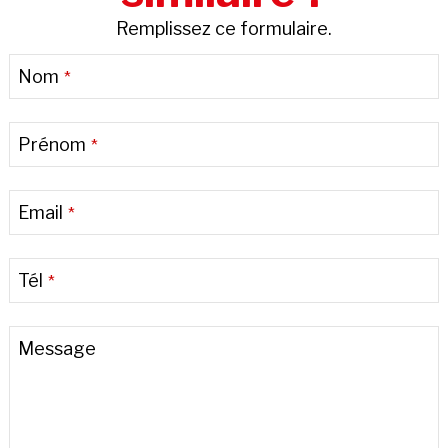
Remplissez ce formulaire.
Nom
*
Prénom
*
Email
*
Tél
*
Phone
Message
Number
*