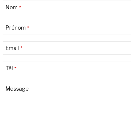
Nom
*
Prénom
*
Email
*
Tél
*
Email
Message
Address
*