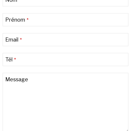
*
Email
*
Prénom
*
Email
*
Tél
*
Message