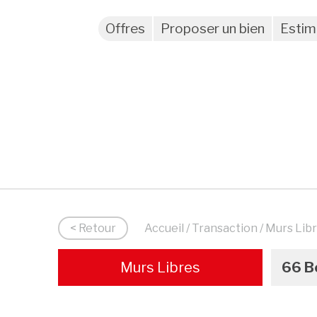
Offres
Proposer un bien
Estim
< Retour
Accueil
/
Transaction
/ Murs Lib
Murs Libres
66 B