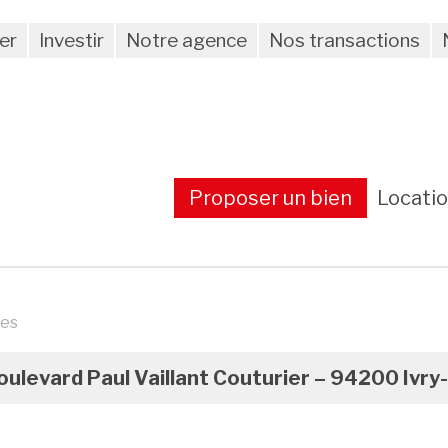
er
Investir
Notre agence
Nos transactions
Proposer un bien
Locati
res
oulevard Paul Vaillant Couturier – 94200 Ivry