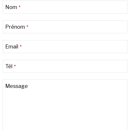
Nom
*
Prénom
*
Email
*
Tél
*
Email
Message
Address
*