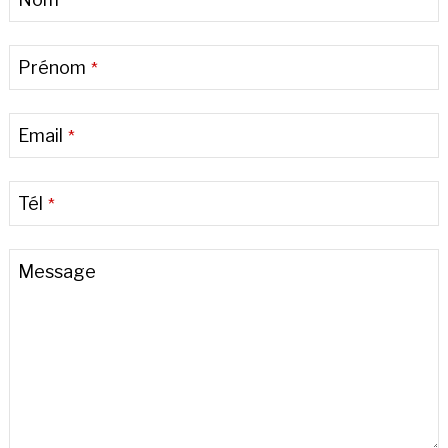
*
Prénom
*
Email
*
Tél
*
Phone
Message
Number
*