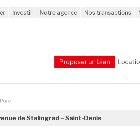
er
Investir
Notre agence
Nos transactions
Proposer un bien
Locati
 Pure
venue de Stalingrad – Saint-Denis