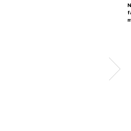
N
f
m