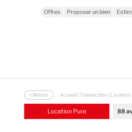
Offres
Proposer un bien
Estim
< Retour
Accueil
/
Transaction
/ Location
Location Pure
88 a