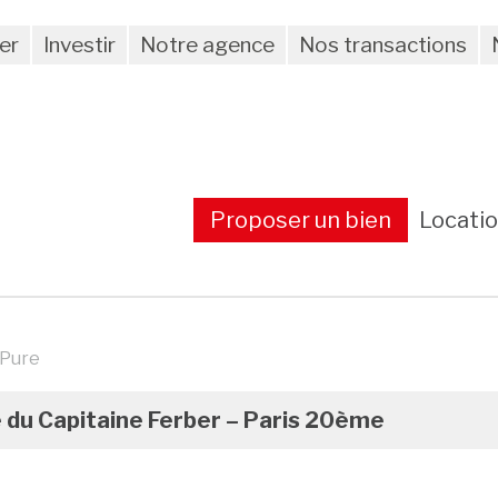
er
Investir
Notre agence
Nos transactions
Proposer un bien
Locati
 Pure
e du Capitaine Ferber – Paris 20ème