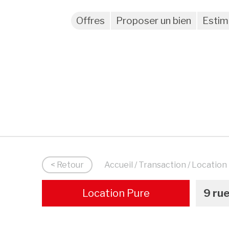
Offres
Proposer un bien
Estim
< Retour
Accueil
/
Transaction
/ Location
Location Pure
9 ru